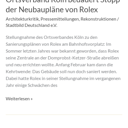
Stopp
der Neubaupläne von Rolex
der
Neubaupläne
Architekturkritik
,
Pressemitteilungen
,
Rekonstruktionen
/
von
Stadtbild Deutschland e.V.
Rolex
Stellungnahme des Ortsverbandes Köln zu den
Sanierungsplänen von Rolex am Bahnhofsvorplatz: Im
Sommer letzten Jahres war bekannt geworden, dass Rolex
seine Zentrale an der Domprobst-Ketzer-Straße abreißen
und neu errichten wollte. Anfang Februar kam dann die
Kehrtwende: Das Gebäude soll nun doch saniert werden.
Dabei hatte Rolex in seiner Stellungnahme im vergangenen
Jahr einige Schwächen des
Weiterlesen »