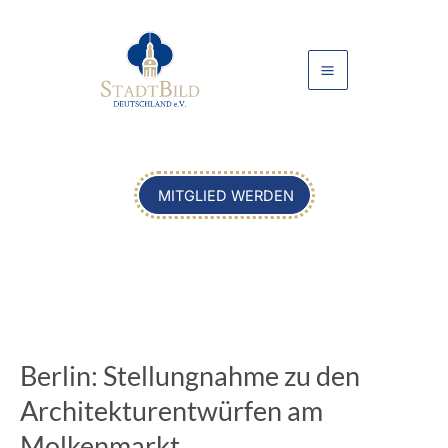
Zum
Inhalt
springen
MITGLIED WERDEN
Berlin:
Stellungnahme
Berlin: Stellungnahme zu den
zu
den
Architekturentwürfen am
Architekturentwürfen
Molkenmarkt
am