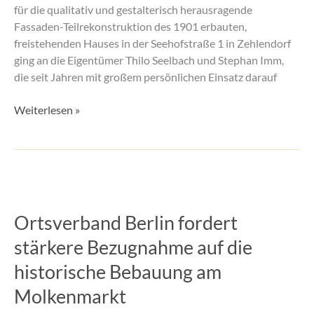
für die qualitativ und gestalterisch herausragende
Fassaden-Teilrekonstruktion des 1901 erbauten,
freistehenden Hauses in der Seehofstraße 1 in Zehlendorf
ging an die Eigentümer Thilo Seelbach und Stephan Imm,
die seit Jahren mit großem persönlichen Einsatz darauf
Weiterlesen »
Ortsverband
Berlin
Ortsverband Berlin fordert
fordert
stärkere
stärkere Bezugnahme auf die
Bezugnahme
historische Bebauung am
auf
die
Molkenmarkt
historische