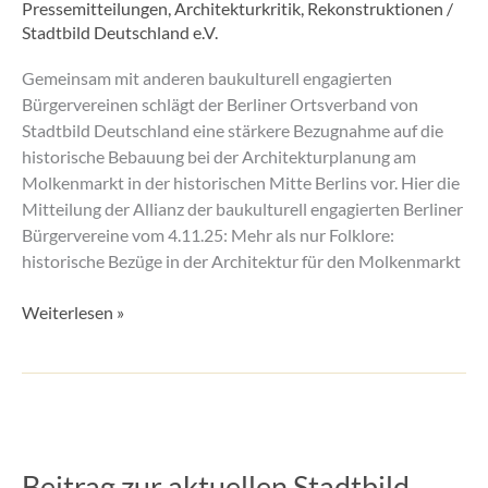
Bebauung
Pressemitteilungen
,
Architekturkritik
,
Rekonstruktionen
/
Stadtbild Deutschland e.V.
am
Molkenmarkt
Gemeinsam mit anderen baukulturell engagierten
Bürgervereinen schlägt der Berliner Ortsverband von
Stadtbild Deutschland eine stärkere Bezugnahme auf die
historische Bebauung bei der Architekturplanung am
Molkenmarkt in der historischen Mitte Berlins vor. Hier die
Mitteilung der Allianz der baukulturell engagierten Berliner
Bürgervereine vom 4.11.25: Mehr als nur Folklore:
historische Bezüge in der Architektur für den Molkenmarkt
Weiterlesen »
Beitrag
zur
Beitrag zur aktuellen Stadtbild-
aktuellen