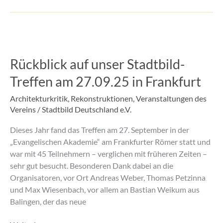
Rückblick
auf
Rückblick auf unser Stadtbild-
unser
Stadtbild-
Treffen am 27.09.25 in Frankfurt
Treffen
am
Architekturkritik
,
Rekonstruktionen
,
Veranstaltungen des
27.09.25
Vereins
/
Stadtbild Deutschland e.V.
in
Dieses Jahr fand das Treffen am 27. September in der
Frankfurt
„Evangelischen Akademie“ am Frankfurter Römer statt und
war mit 45 Teilnehmern – verglichen mit früheren Zeiten –
sehr gut besucht. Besonderen Dank dabei an die
Organisatoren, vor Ort Andreas Weber, Thomas Petzinna
und Max Wiesenbach, vor allem an Bastian Weikum aus
Balingen, der das neue