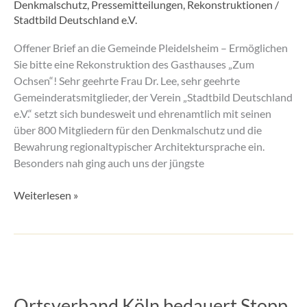
Denkmalschutz
,
Pressemitteilungen
,
Rekonstruktionen
/
ermöglichen
Stadtbild Deutschland e.V.
Offener Brief an die Gemeinde Pleidelsheim – Ermöglichen
Sie bitte eine Rekonstruktion des Gasthauses „Zum
Ochsen“! Sehr geehrte Frau Dr. Lee, sehr geehrte
Gemeinderatsmitglieder, der Verein „Stadtbild Deutschland
e.V.“ setzt sich bundesweit und ehrenamtlich mit seinen
über 800 Mitgliedern für den Denkmalschutz und die
Bewahrung regionaltypischer Architektursprache ein.
Besonders nah ging auch uns der jüngste
Weiterlesen »
Ortsverband
Köln
Ortsverband Köln bedauert Stopp
bedauert