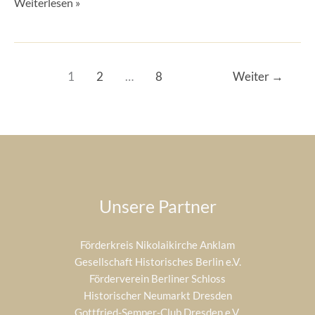
Weiterlesen »
1
2
…
8
Weiter
→
Unsere Partner
Förderkreis Nikolaikirche Anklam
Gesellschaft Historisches Berlin e.V.
Förderverein Berliner Schloss
Historischer Neumarkt Dresden
Gottfried-Semper-Club Dresden e.V.