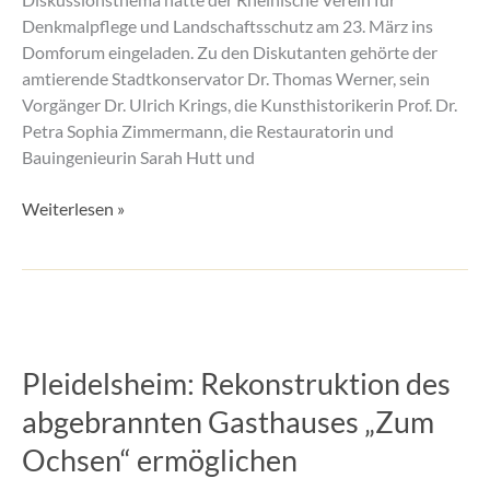
Denkmalpflege und Landschaftsschutz am 23. März ins
Domforum eingeladen. Zu den Diskutanten gehörte der
amtierende Stadtkonservator Dr. Thomas Werner, sein
Vorgänger Dr. Ulrich Krings, die Kunsthistorikerin Prof. Dr.
Petra Sophia Zimmermann, die Restauratorin und
Bauingenieurin Sarah Hutt und
Weiterlesen »
Pleidelsheim:
Rekonstruktion
Pleidelsheim: Rekonstruktion des
des
abgebrannten
abgebrannten Gasthauses „Zum
Gasthauses
Ochsen“ ermöglichen
„Zum
Ochsen“