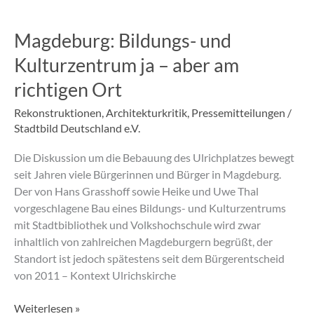
Magdeburg:
Bildungs-
Magdeburg: Bildungs- und
und
Kulturzentrum
Kulturzentrum ja – aber am
ja
richtigen Ort
–
aber
Rekonstruktionen
,
Architekturkritik
,
Pressemitteilungen
/
am
Stadtbild Deutschland e.V.
richtigen
Ort
Die Diskussion um die Bebauung des Ulrichplatzes bewegt
seit Jahren viele Bürgerinnen und Bürger in Magdeburg.
Der von Hans Grasshoff sowie Heike und Uwe Thal
vorgeschlagene Bau eines Bildungs- und Kulturzentrums
mit Stadtbibliothek und Volkshochschule wird zwar
inhaltlich von zahlreichen Magdeburgern begrüßt, der
Standort ist jedoch spätestens seit dem Bürgerentscheid
von 2011 – Kontext Ulrichskirche
Weiterlesen »