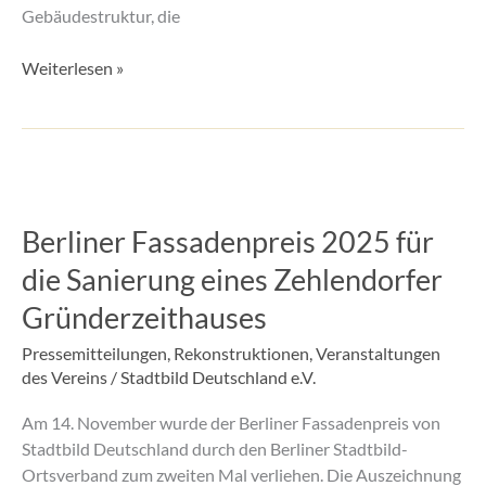
Gebäudestruktur, die
Weiterlesen »
Berliner
Fassadenpreis
Berliner Fassadenpreis 2025 für
2025
für
die Sanierung eines Zehlendorfer
die
Gründerzeithauses
Sanierung
eines
Pressemitteilungen
,
Rekonstruktionen
,
Veranstaltungen
Zehlendorfer
des Vereins
/
Stadtbild Deutschland e.V.
Gründerzeithauses
Am 14. November wurde der Berliner Fassadenpreis von
Stadtbild Deutschland durch den Berliner Stadtbild-
Ortsverband zum zweiten Mal verliehen. Die Auszeichnung