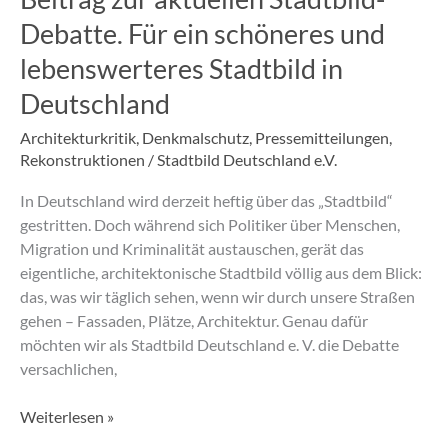
Stadtbild-
Debatte. Für ein schöneres und
Debatte.
lebenswerteres Stadtbild in
Für
ein
Deutschland
schöneres
und
Architekturkritik
,
Denkmalschutz
,
Pressemitteilungen
,
Rekonstruktionen
/
Stadtbild Deutschland e.V.
lebenswerteres
Stadtbild
In Deutschland wird derzeit heftig über das „Stadtbild“
in
gestritten. Doch während sich Politiker über Menschen,
Deutschland
Migration und Kriminalität austauschen, gerät das
eigentliche, architektonische Stadtbild völlig aus dem Blick:
das, was wir täglich sehen, wenn wir durch unsere Straßen
gehen – Fassaden, Plätze, Architektur. Genau dafür
möchten wir als Stadtbild Deutschland e. V. die Debatte
versachlichen,
Weiterlesen »