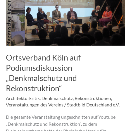
Köln
auf
Podiumsdiskussion
„Denkmalschutz
und
Rekonstruktion“
Ortsverband Köln auf
Podiumsdiskussion
„Denkmalschutz und
Rekonstruktion“
Architekturkritik
,
Denkmalschutz
,
Rekonstruktionen
,
Veranstaltungen des Vereins
/
Stadtbild Deutschland e.V.
Die gesamte Veranstaltung ungeschnitten auf Youtube
„Denkmalschutz und Rekonstruktion“, zu dem
Diskussionsthema hatte der Rheinische Verein für