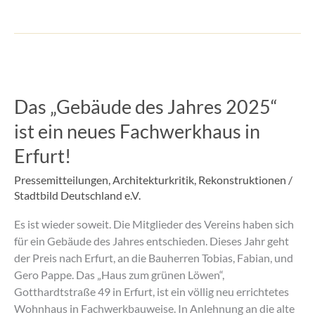
Das
„Gebäude
Das „Gebäude des Jahres 2025“
des
Jahres
ist ein neues Fachwerkhaus in
2025“
Erfurt!
ist
ein
Pressemitteilungen
,
Architekturkritik
,
Rekonstruktionen
/
neues
Stadtbild Deutschland e.V.
Fachwerkhaus
in
Es ist wieder soweit. Die Mitglieder des Vereins haben sich
Erfurt!
für ein Gebäude des Jahres entschieden. Dieses Jahr geht
der Preis nach Erfurt, an die Bauherren Tobias, Fabian, und
Gero Pappe. Das „Haus zum grünen Löwen“,
Gotthardtstraße 49 in Erfurt, ist ein völlig neu errichtetes
Wohnhaus in Fachwerkbauweise. In Anlehnung an die alte