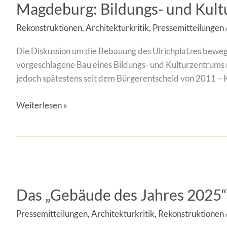
Magdeburg: Bildungs- und Kultu
und
Kulturzentrum
Rekonstruktionen
,
Architekturkritik
,
Pressemitteilungen
ja
–
Die Diskussion um die Bebauung des Ulrichplatzes beweg
aber
vorgeschlagene Bau eines Bildungs- und Kulturzentrums m
am
jedoch spätestens seit dem Bürgerentscheid von 2011 – 
richtigen
Ort
Weiterlesen »
Das
„Gebäude
Das „Gebäude des Jahres 2025“ 
des
Jahres
Pressemitteilungen
,
Architekturkritik
,
Rekonstruktionen
2025“