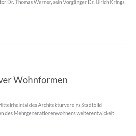
r Dr. Thomas Werner, sein Vorgänger Dr. Ulrich Krings,
tiver Wohnformen
ttelrheintal des Architekturvereins Stadtbild
Orten des Mehrgenerationenwohnens weiterentwickelt