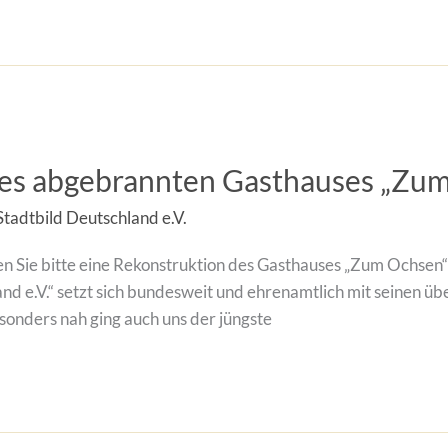
des abgebrannten Gasthauses „Zu
Stadtbild Deutschland e.V.
n Sie bitte eine Rekonstruktion des Gasthauses „Zum Ochsen“!
nd e.V.“ setzt sich bundesweit und ehrenamtlich mit seinen ü
onders nah ging auch uns der jüngste