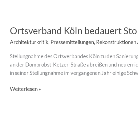
Ortsverband
Köln
Ortsverband Köln bedauert Sto
bedauert
Stopp
Architekturkritik
,
Pressemitteilungen
,
Rekonstruktionen
der
Neubaupläne
Stellungnahme des Ortsverbandes Köln zu den Sanierung
von
an der Domprobst-Ketzer-Straße abreißen und neu erric
Rolex
in seiner Stellungnahme im vergangenen Jahr einige Sch
Weiterlesen »
Magdeburg:
Bildungs-