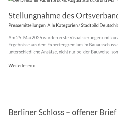
des
Stellungnahme des Ortsverband
Ortsverbands
Dresden
Pressemitteilungen
,
Alle Kategorien
/
Stadtbild Deutschla
zu
Entwürfen
Am 25. Mai 2026 wurden erste Visualisierungen und kurz
für
Ergebnisse aus dem Expertengremium im Bauausschuss der
eine
unterschiedliche Ansätze, nicht nur bei der Bauweise, so
neue
Carolabrücke
Weiterlesen »
Berliner
Schloss
Berliner Schloss – offener Brie
–
offener