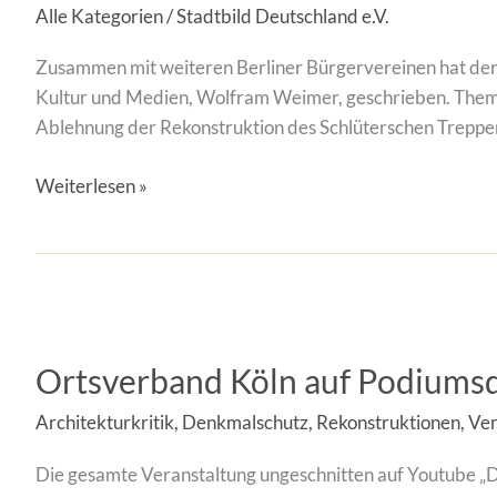
Alle Kategorien
/
Stadtbild Deutschland e.V.
Brief
an
Zusammen mit weiteren Berliner Bürgervereinen hat der 
Kulturstaatsminister
Kultur und Medien, Wolfram Weimer, geschrieben. Thema
Weimer
Ablehnung der Rekonstruktion des Schlüterschen Treppe
Weiterlesen »
Ortsverband
Köln
Ortsverband Köln auf Podiumsd
auf
Podiumsdiskussion
Architekturkritik
,
Denkmalschutz
,
Rekonstruktionen
,
Ver
„Denkmalschutz
und
Die gesamte Veranstaltung ungeschnitten auf Youtube „
Rekonstruktion“