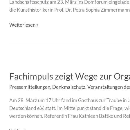
Landschaftsschutz am 23. März ins Domforum eingeladen.
die Kunsthistorikerin Prof. Dr. Petra Sophia Zimmermann
Weiterlesen »
Fachimpuls
zeigt
Fachimpuls zeigt Wege zur Or
Wege
zur
Pressemitteilungen
,
Denkmalschutz
,
Veranstaltungen de
Organisation
und
Am 28. März um 17 Uhr fand im Gasthaus zur Traube in U
Umsetzung
Deutschland e.V. statt. Im Mittelpunkt stand die Frage
innovativer
werden können. Referentin Frau Kathleen Battke und Re
Wohnformen