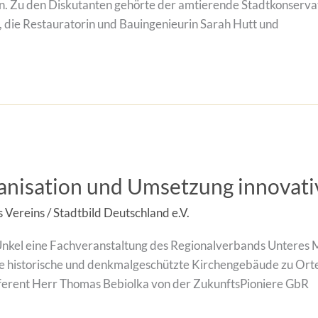
 Zu den Diskutanten gehörte der amtierende Stadtkonservato
, die Restauratorin und Bauingenieurin Sarah Hutt und
ganisation und Umsetzung innova
s Vereins
/
Stadtbild Deutschland e.V.
nkel eine Fachveranstaltung des Regionalverbands Unteres Mi
, wie historische und denkmalgeschützte Kirchengebäude zu 
ferent Herr Thomas Bebiolka von der ZukunftsPioniere GbR