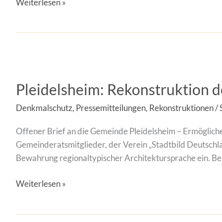
Weiterlesen »
Pleidelsheim:
Rekonstruktion
Pleidelsheim: Rekonstruktion 
des
abgebrannten
Denkmalschutz
,
Pressemitteilungen
,
Rekonstruktionen
/
Gasthauses
„Zum
Offener Brief an die Gemeinde Pleidelsheim – Ermögliche
Ochsen“
Gemeinderatsmitglieder, der Verein „Stadtbild Deutschla
ermöglichen
Bewahrung regionaltypischer Architektursprache ein. Bes
Weiterlesen »