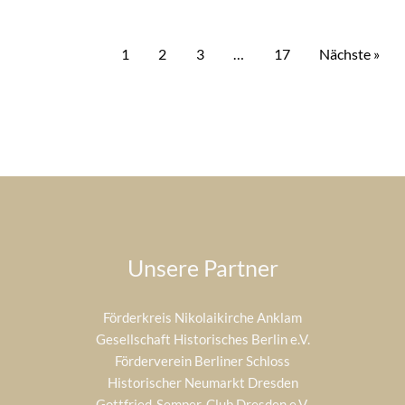
1
2
3
…
17
Nächste »
Unsere Partner
Förderkreis Nikolaikirche Anklam
Gesellschaft Historisches Berlin e.V.
Förderverein Berliner Schloss
Historischer Neumarkt Dresden
Gottfried-Semper-Club Dresden e.V.