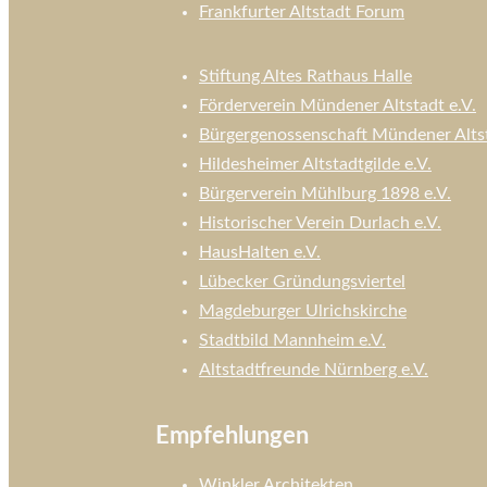
Frankfurter Altstadt Forum
Stiftung Altes Rathaus Halle
Förderverein Mündener Altstadt e.V.
Bürgergenossenschaft Mündener Alts
Hildesheimer Altstadtgilde e.V.
Bürgerverein Mühlburg 1898 e.V.
Historischer Verein Durlach e.V.
HausHalten e.V.
Lübecker Gründungsviertel
Magdeburger Ulrichskirche
Stadtbild Mannheim e.V.
Altstadtfreunde Nürnberg e.V.
Empfehlungen
Winkler Architekten