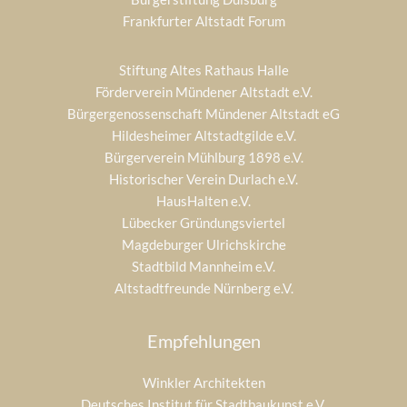
Frankfurter Altstadt Forum
Stiftung Altes Rathaus Halle
Förderverein Mündener Altstadt e.V.
Bürgergenossenschaft Mündener Altstadt eG
Hildesheimer Altstadtgilde e.V.
Bürgerverein Mühlburg 1898 e.V.
Historischer Verein Durlach e.V.
HausHalten e.V.
Lübecker Gründungsviertel
Magdeburger Ulrichskirche
Stadtbild Mannheim e.V.
Altstadtfreunde Nürnberg e.V.
Empfehlungen
Winkler Architekten
Deutsches Institut für Stadtbaukunst e.V.