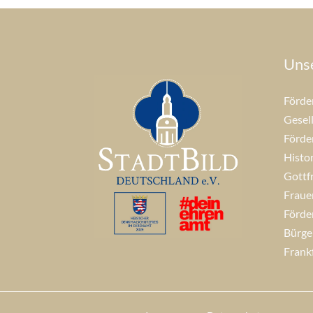
Uns
Förde
Gesell
Förder
Histo
Gottf
Fraue
Förde
Bürge
Frank