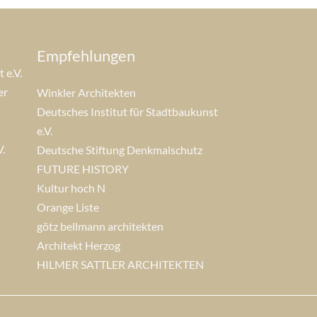
Empfehlungen
 e.V.
er
Winkler Architekten
Deutsches Institut für Stadtbaukunst
e.V.
.
Deutsche Stiftung Denkmalschutz
FUTURE HISTORY
Kultur hoch N
Orange Liste
götz bellmann architekten
Architekt Herzog
HILMER SATTLER ARCHITEKTEN