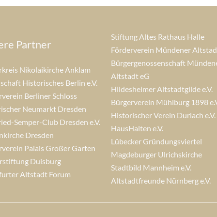
Stiftung Altes Rathaus Halle
ere Partner
Förderverein Mündener Altstadt
Bürgergenossenschaft Münden
rkreis Nikolaikirche Anklam
Altstadt eG
schaft Historisches Berlin e.V.
Hildesheimer Altstadtgilde e.V.
verein Berliner Schloss
Bürgerverein Mühlburg 1898 e.V
rischer Neumarkt Dresden
Historischer Verein Durlach e.V.
ried-Semper-Club Dresden e.V.
HausHalten e.V.
nkirche Dresden
Lübecker Gründungsviertel
rverein Palais Großer Garten
Magdeburger Ulrichskirche
rstiftung Duisburg
Stadtbild Mannheim e.V.
furter Altstadt Forum
Altstadtfreunde Nürnberg e.V.